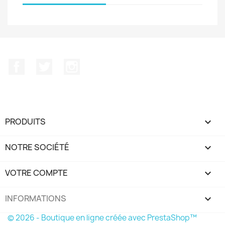
Facebook
Twitter
Instagram
PRODUITS

NOTRE SOCIÉTÉ

VOTRE COMPTE

INFORMATIONS
keyboard_arrow_down
© 2026 - Boutique en ligne créée avec PrestaShop™